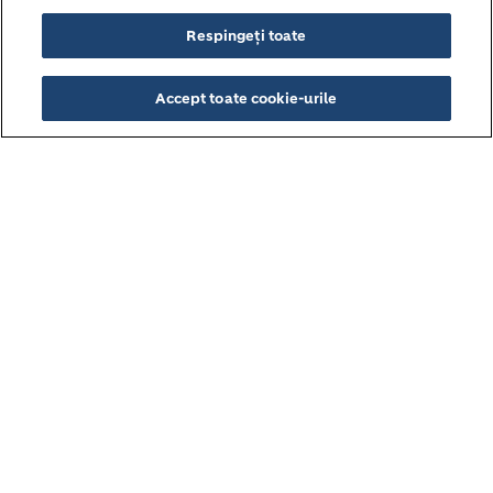
Respingeți toate
Accept toate cookie-urile
Holcim este partenerul principal
pentru construcții sustenabile.
Oferim materiale și soluții de construcție
de înaltă valoare pentru a servi clienții
din întregul mediu construit - de la
infrastructură și industrie, la clădiri.