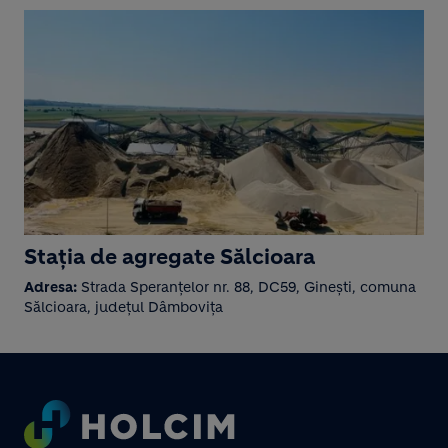
Stația de agregate Sălcioara
Adresa:
Strada Speranțelor nr. 88, DC59, Ginești, comuna
Sălcioara, județul Dâmbovița
Footer