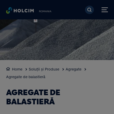
Mergi la conţinutul pri
ROMANIA
Home
Soluții și Produse
Agregate
Agregate de balastieră
AGREGATE DE
BALASTIERĂ