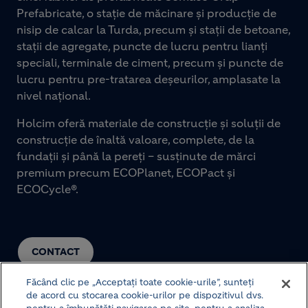
Prefabricate, o stație de măcinare și producție de
nisip de calcar la Turda, precum și stații de betoane,
stații de agregate, puncte de lucru pentru lianți
speciali, terminale de ciment, precum și puncte de
lucru pentru pre-tratarea deșeurilor, amplasate la
nivel național.
Holcim oferă materiale de construcție și soluții de
construcție de înaltă valoare, complete, de la
fundații și până la pereți – susținute de mărci
premium precum ECOPlanet, ECOPact și
ECOCycle®.
CONTACT
Făcând clic pe „Acceptați toate cookie-urile”, sunteți
de acord cu stocarea cookie-urilor pe dispozitivul dvs.