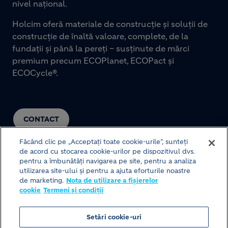
nivel național.
Holcim oferă materiale de construcție și soluții de
construcție de înaltă valoare, complete, de la
fundații și până la pereți – susținute de mărci
premium precum ECOPlanet, ECOPact și
ECOCycle®.
CONTACT
Făcând clic pe „Acceptați toate cookie-urile”, sunteți
de acord cu stocarea cookie-urilor pe dispozitivul dvs.
pentru a îmbunătăți navigarea pe site, pentru a analiza
utilizarea site-ului și pentru a ajuta eforturile noastre
de marketing.
Nota de utilizare a fișierelor
cookie
Termeni și condiții
© HOLCIM 2026
Setări cookie-uri