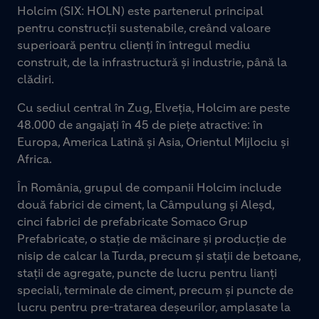
Holcim (SIX: HOLN) este partenerul principal
pentru construcții sustenabile, creând valoare
superioară pentru clienți în întregul mediu
construit, de la infrastructură și industrie, până la
clădiri.
Cu sediul central în Zug, Elveția, Holcim are peste
48.000 de angajați în 45 de piețe atractive: în
Europa, America Latină și Asia, Orientul Mijlociu și
Africa.
În România, grupul de companii Holcim include
două fabrici de ciment, la Câmpulung și Aleșd,
cinci fabrici de prefabricate Somaco Grup
Prefabricate, o stație de măcinare și producție de
nisip de calcar la Turda, precum și stații de betoane,
stații de agregate, puncte de lucru pentru lianți
speciali, terminale de ciment, precum și puncte de
lucru pentru pre-tratarea deșeurilor, amplasate la