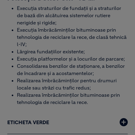
Execuția straturilor de fundații și a straturilor
de bază din alcătuirea sistemelor rutiere
nerigide și rigide;​
Execuția îmbrăcăminților bituminoase prin
tehnologia de reciclare la rece, de clasă tehnică
l-IV;​
Lărgirea fundațiilor existente;​
Execuția platformelor și a locurilor de parcare;​
Consolidarea benzilor de staționare, a benzilor
de încadrare și a acostamentelor;​
Realizarea îmbrăcăminților pentru drumuri
locale sau străzi cu trafic redus;​
Realizarea îmbrăcăminților bituminoase prin
tehnologia de reciclare la rece.​
ETICHETA VERDE