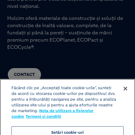
nivel național.
Holcim oferă materiale de construcție și soluții de
construcție de înaltă valoare, complete, de la
fundații și până la pereți – susținute de mărci
premium precum ECOPlanet, ECOPact și
ECOCycle®.
CONTACT
Făcând clic pe „Acceptați toate cookie-urile”, sunteți
de acord cu stocarea cookie-urilor pe dispozitivul dvs.
pentru a îmbunătăți navigarea pe site, pentru a analiza
utilizarea site-ului și pentru a ajuta eforturile noastre
de marketing.
Nota de utilizare a fișierelor
cookie
Termeni și condiții
© HOLCIM 2026
Setări cookie-uri