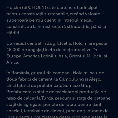
Holcim (SIX: HOLN) este partenerul principal
pentru construcții sustenabile, creând valoare
superioară pentru clienți în întregul mediu
construit, de la infrastructură și industrie, până la
clădiri.
Cu sediul central în Zug, Elveția, Holcim are peste
48.000 de angajați în 45 de piețe atractive: în
Europa, America Latină și Asia, Orientul Mijlociu și
Africa.
În România, grupul de companii Holcim include
două fabrici de ciment, la Câmpulung și Aleșd,
cinci fabrici de prefabricate Somaco Grup
Prefabricate, o stație de măcinare și producție de
nisip de calcar la Turda, precum și stații de betoane,
stații de agregate, puncte de lucru pentru lianți
speciali, terminale de ciment, precum și puncte de
lucru pentru pre-tratarea deșeurilor, amplasate la