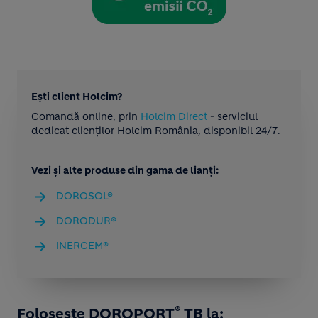
Ești client Holcim?
Comandă online, prin
Holcim Direct
- serviciul
dedicat clienților Holcim România, disponibil 24/7.
Vezi și alte produse din gama de lianți:
DOROSOL®
DORODUR®
INERCEM®
®
Folosește DOROPORT
TB la: