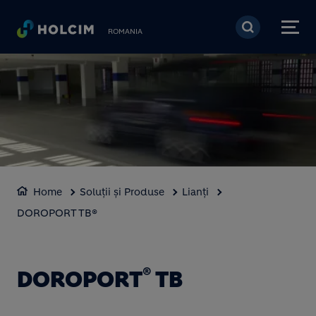
Mergi la conţinutul pri
ROMANIA
Home
Soluții și Produse
Lianți
DOROPORT TB®
®
DOROPORT
TB