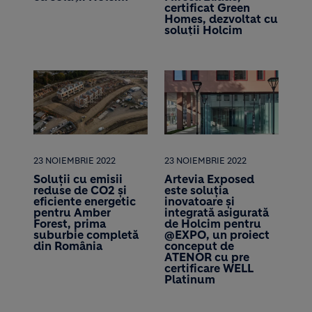
certificat Green
Homes, dezvoltat cu
soluții Holcim
23 NOIEMBRIE 2022
23 NOIEMBRIE 2022
Soluții cu emisii
Artevia Exposed
reduse de CO2 și
este soluția
eficiente energetic
inovatoare și
pentru Amber
integrată asigurată
Forest, prima
de Holcim pentru
suburbie completă
@EXPO, un proiect
din România
conceput de
ATENOR cu pre
certificare WELL
Platinum