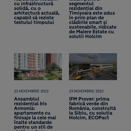
cu infrastructură
segmentul
solidă, cu o
rezidențial din
arhitectură actuală,
Timișoara este adus
capabil să reziste
în prim plan de
testului timpului
clădirile smart și
sustenabile, ridicate
de Maiere Estate cu
soluții Holcim
23 NOIEMBRIE 2022
23 NOIEMBRIE 2022
Ansamblul
IFM Prover: prima
rezidențial Iris
fabrică verde din
Armonia:
România, construită
apartamente cu
la Sibiu, cu soluția
finisaje la cele mai
Holcim, ECOPact
înalte standarde
pentru un stil de