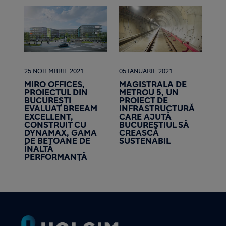
25 NOIEMBRIE 2021
05 IANUARIE 2021
MIRO OFFICES,
MAGISTRALA DE
PROIECTUL DIN
METROU 5, UN
BUCUREȘTI
PROIECT DE
EVALUAT BREEAM
INFRASTRUCTURĂ
EXCELLENT,
CARE AJUTĂ
CONSTRUIT CU
BUCUREȘTIUL SĂ
DYNAMAX, GAMA
CREASCĂ
DE BETOANE DE
SUSTENABIL
ÎNALTĂ
PERFORMANȚĂ
Footer