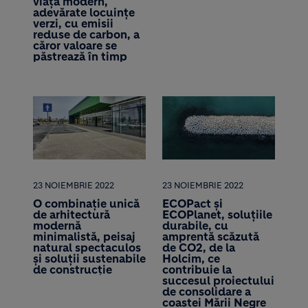
viață modern,
adevărate locuințe
verzi, cu emisii
reduse de carbon, a
căror valoare se
păstrează în timp
23 NOIEMBRIE 2022
23 NOIEMBRIE 2022
O combinație unică
ECOPact și
de arhitectură
ECOPlanet, soluțiile
modernă
durabile, cu
minimalistă, peisaj
amprentă scăzută
natural spectaculos
de CO2, de la
și soluții sustenabile
Holcim, ce
de construcție
contribuie la
succesul proiectului
de consolidare a
coastei Mării Negre