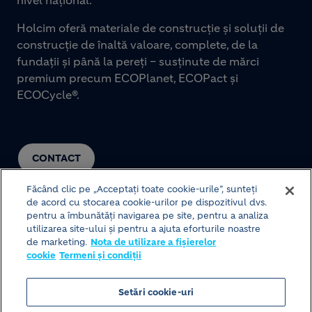
Holcim oferă materiale de construcție și soluții de
construcție de înaltă valoare, complete, de la
fundații și până la pereți – susținute de mărci
premium precum ECOPlanet, ECOPact și
ECOCycle®.
CONTACT
Făcând clic pe „Acceptați toate cookie-urile”, sunteți
de acord cu stocarea cookie-urilor pe dispozitivul dvs.
pentru a îmbunătăți navigarea pe site, pentru a analiza
utilizarea site-ului și pentru a ajuta eforturile noastre
de marketing.
Nota de utilizare a fișierelor
cookie
Termeni și condiții
© HOLCIM 2026
Setări cookie-uri