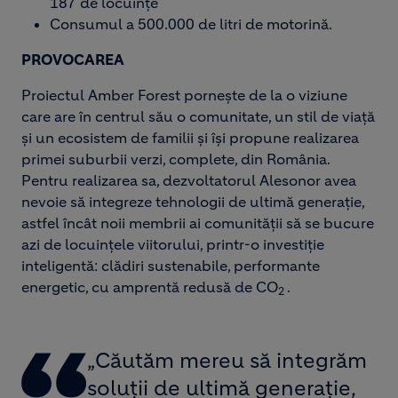
187 de locuințe
Consumul a 500.000 de litri de motorină.
PROVOCAREA
Proiectul Amber Forest pornește de la o viziune
care are în centrul său o comunitate, un stil de viață
și un ecosistem de familii și își propune realizarea
primei suburbii verzi, complete, din România.
Pentru realizarea sa, dezvoltatorul Alesonor avea
nevoie să integreze tehnologii de ultimă generație,
astfel încât noii membrii ai comunității să se bucure
azi de locuințele viitorului, printr-o investiție
inteligentă: clădiri sustenabile, performante
energetic, cu amprentă redusă de CO
.
2
„Căutăm mereu să integrăm
soluții de ultimă generație,