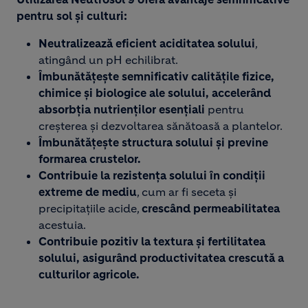
pentru sol și culturi:​
Neutralizează eficient aciditatea solului
,
atingând un pH echilibrat.​
Îmbunătățește semnificativ calitățile fizice,
chimice și biologice ale solului, accelerând
absorbția nutrienților esențiali
pentru
creșterea și dezvoltarea sănătoasă a plantelor.​
Îmbunătățește structura solului și previne
formarea crustelor.​
Contribuie la rezistența solului în condiții
extreme de mediu
, cum ar fi seceta și
precipitațiile acide,
crescând permeabilitatea
acestuia.​
Contribuie pozitiv la textura și fertilitatea
solului, asigurând productivitatea crescută a
culturilor agricole.