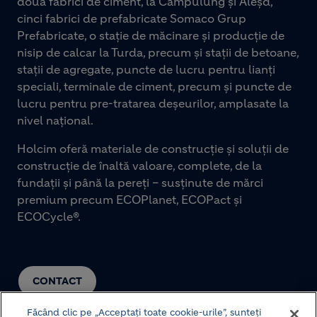
două fabrici de ciment, la Câmpulung și Aleșd,
cinci fabrici de prefabricate Somaco Grup
Prefabricate, o stație de măcinare și producție de
nisip de calcar la Turda, precum și stații de betoane,
stații de agregate, puncte de lucru pentru lianți
speciali, terminale de ciment, precum și puncte de
lucru pentru pre-tratarea deșeurilor, amplasate la
nivel național.
Holcim oferă materiale de construcție și soluții de
construcție de înaltă valoare, complete, de la
fundații și până la pereți – susținute de mărci
premium precum ECOPlanet, ECOPact și
ECOCycle®.
CONTACT
Făcând clic pe „Acceptați toate cookie-urile”, sunteți