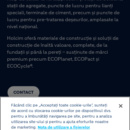
stații de agregate, puncte de lucru pentru lianți
speciali, terminale de ciment, precum și puncte de
lucru pentru pre-tratarea deșeurilor, amplasate la
nivel național.
Holcim oferă materiale de construcție și soluții de
construcție de înaltă valoare, complete, de la
fundații și până la pereți – susținute de mărci
premium precum ECOPlanet, ECOPact și
ECOCycle®.
CONTACT
Făcând clic pe „Acceptați toate cookie-urile”, sunteți
de acord cu stocarea cookie-urilor pe dispozitivul dvs.
pentru a îmbunătăți navigarea pe site, pentru a analiza
utilizarea site-ului și pentru a ajuta eforturile noastre
de marketing.
Nota de utilizare a fișierelor