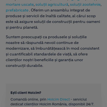
mortare uscate
,
soluții agricultură
,
soluții zootehnie
,
prefabricate
. Oferim un ansamblu integrat de
produse și servicii de înaltă calitate, al cărui scop
este să asigure soluții de construcții pentru oameni
și pentru planetă.
Suntem preocupați ca produsele și soluțiile
noastre să răspundă nevoii continue de
modernizare, să îmbunătățească în mod consistent
și cuantificabil standardele de viață, să ofere
clienților noștri beneficiile și garanția unor
construcții durabile.
Ești client Holcim?
Comandă online, prin
Holcim Direct
- serviciul
dedicat clienților Holcim România, disponibil 24/7.