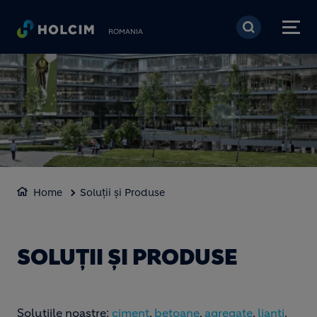
Mergi la conţinutul pri
ROMANIA
Home
Soluții și Produse
SOLUȚII ȘI PRODUSE
Soluțiile noastre:
ciment
,
betoane
,
agregate
,
lianți
,