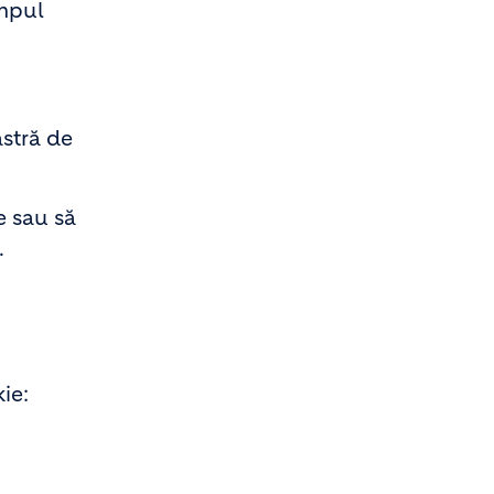
impul
astră de
e sau să
.
ie: