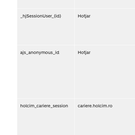
_hjSessionUser_{id}
Hotjar
ajs_anonymous_id
Hotjar
holcim_cariere_session
cariere.holcim.ro