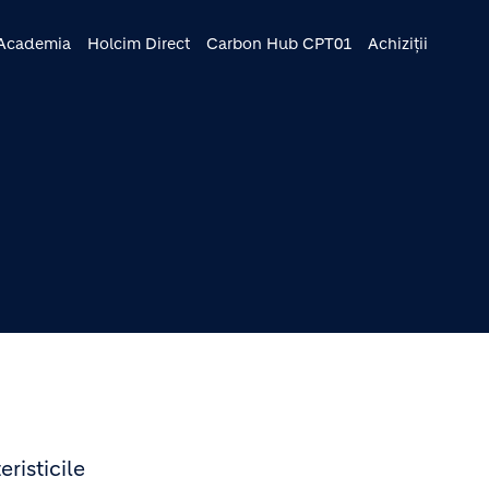
ncipal
Academia
Holcim Direct
Carbon Hub CPT01
Achiziții
eristicile