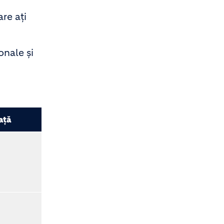
re ați
onale și
ață