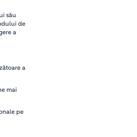
ui său
modului de
gere a
zătoare a
ine mai
ionale pe