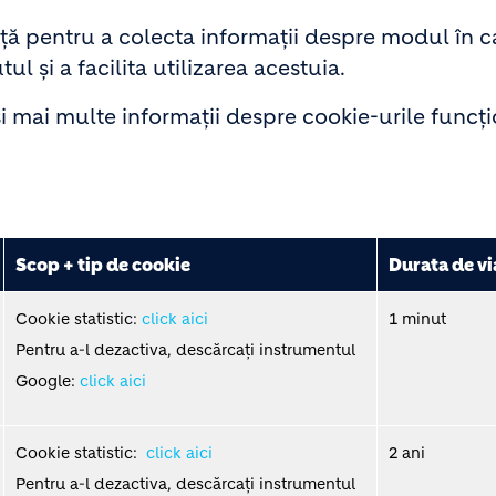
ă pentru a colecta informații despre modul în ca
ul și a facilita utilizarea acestuia.
și mai multe informații despre cookie-urile funcți
Scop + tip de cookie
Durata de vi
Cookie statistic:
click aici
1 minut
Pentru a-l dezactiva, descărcați instrumentul
Google:
click aici
Cookie statistic:
click aici
2 ani
Pentru a-l dezactiva, descărcați instrumentul