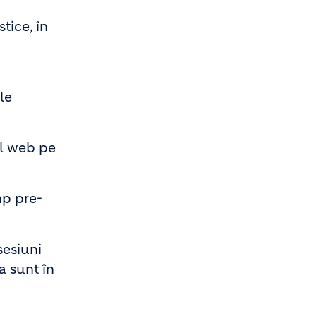
tice, în
le
ul web pe
mp pre-
sesiuni
a sunt în