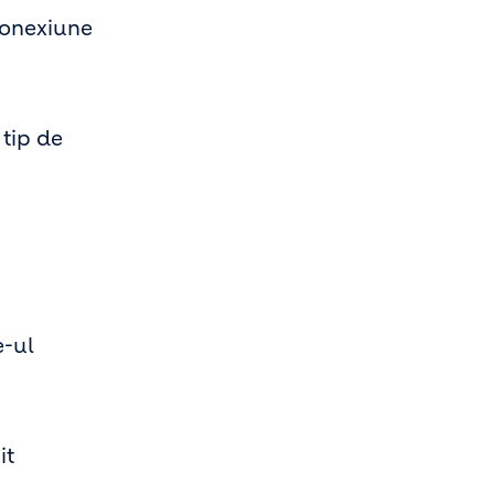
conexiune
 tip de
e-ul
it