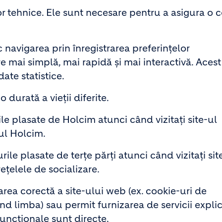
r tehnice. Ele sunt necesare pentru a asigura o 
avigarea prin înregistrarea preferințelor
 mai simplă, mai rapidă și mai interactivă. Acest
ate statistice.
 durată a vieții diferite.
ile plasate de Holcim atunci când vizitați site-ul
-ul Holcim.
rile plasate de terțe părți atunci când vizitați sit
ețelele de socializare.
rea corectă a site-ului web (ex. cookie-uri de
vind limba) sau permit furnizarea de servicii explic
 funcționale sunt directe.