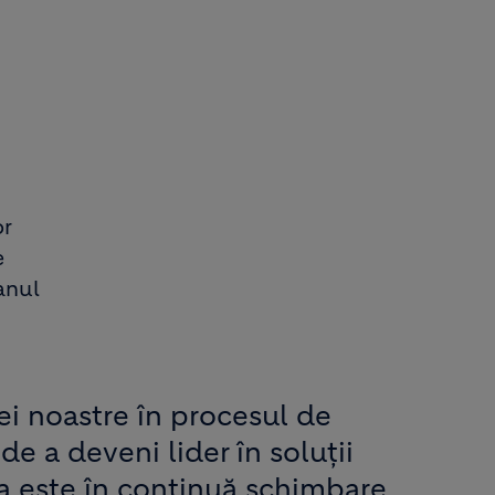
or
e
anul
i noastre în procesul de
 de a deveni lider în soluții
a este în continuă schimbare,