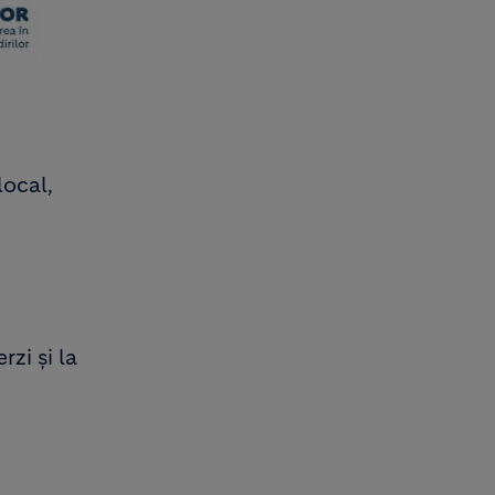
local,
zi și la