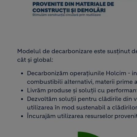
Modelul de decarbonizare este susținut de f
cât și global:
Decarbonizăm operațiunile Holcim - inv
combustibili alternativi, materii prime a
Livrăm produse și soluții cu performanț
Dezvoltăm soluții pentru clădirile din vi
utilizarea în mod sustenabil a clădirilo
Încurajăm utilizarea resurselor provenit
Image