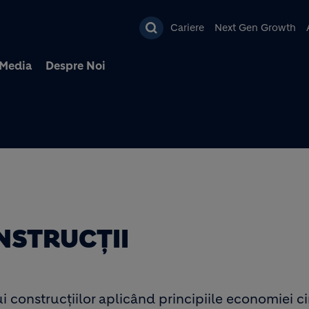
Mergi la conţinutul pri
Cariere
Next Gen Growth
Media
Despre Noi
NSTRUCȚII
construcțiilor aplicând principiile economiei ci