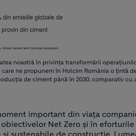
atea noastră în privința transformării operațiunil
rin care ne propunem în Holcim România o țintă d
oducția de ciment până în 2030, comparativ cu 
moment important din viața companie
 obiectivelor Net Zero și în eforturile
 și sustenabile de construcție. Lume