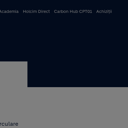
ncipal
Academia
Holcim Direct
Carbon Hub CPT01
Achiziții
rculare