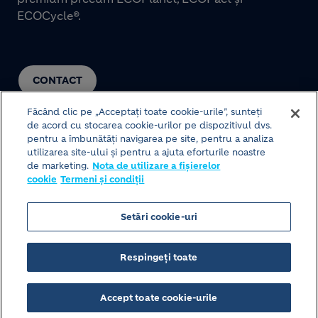
ECOCycle®.
CONTACT
Făcând clic pe „Acceptați toate cookie-urile”, sunteți
de acord cu stocarea cookie-urilor pe dispozitivul dvs.
pentru a îmbunătăți navigarea pe site, pentru a analiza
utilizarea site-ului și pentru a ajuta eforturile noastre
de marketing.
Nota de utilizare a fișierelor
cookie
Termeni și condiții
© HOLCIM 2026
Setări cookie-uri
Structura site-ului
Termeni și condiții
Footer bottom
Respingeți toate
Politica de protecție a datelor
Nota de utilizare a fișierelor cookie
Accept toate cookie-urile