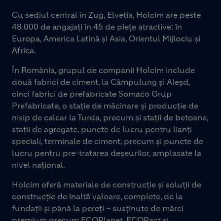
Cu sediul central în Zug, Elveția, Holcim are peste
48.000 de angajați în 45 de piețe atractive: în
Europa, America Latină și Asia, Orientul Mijlociu și
Africa.
În România, grupul de companii Holcim include
două fabrici de ciment, la Câmpulung și Aleșd,
cinci fabrici de prefabricate Somaco Grup
Prefabricate, o stație de măcinare și producție de
nisip de calcar la Turda, precum și stații de betoane,
stații de agregate, puncte de lucru pentru lianți
speciali, terminale de ciment, precum și puncte de
lucru pentru pre-tratarea deșeurilor, amplasate la
nivel național.
Holcim oferă materiale de construcție și soluții de
construcție de înaltă valoare, complete, de la
fundații și până la pereți – susținute de mărci
premium precum ECOPlanet, ECOPact și