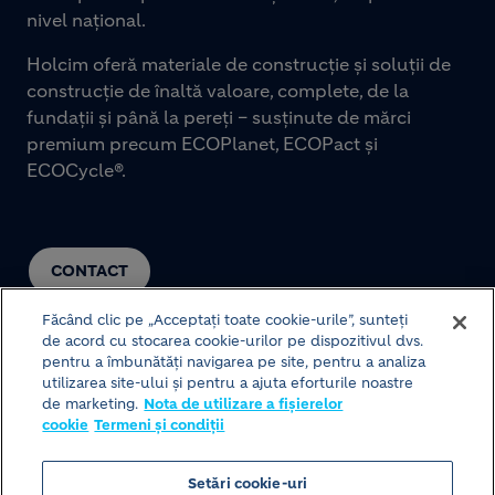
nivel național.
Holcim oferă materiale de construcție și soluții de
construcție de înaltă valoare, complete, de la
fundații și până la pereți – susținute de mărci
premium precum ECOPlanet, ECOPact și
ECOCycle®.
CONTACT
Făcând clic pe „Acceptați toate cookie-urile”, sunteți
de acord cu stocarea cookie-urilor pe dispozitivul dvs.
pentru a îmbunătăți navigarea pe site, pentru a analiza
utilizarea site-ului și pentru a ajuta eforturile noastre
de marketing.
Nota de utilizare a fișierelor
cookie
Termeni și condiții
© HOLCIM 2026
Setări cookie-uri