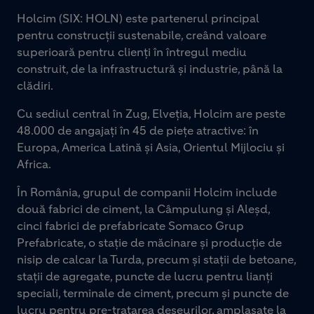
Holcim (SIX: HOLN) este partenerul principal
pentru construcții sustenabile, creând valoare
superioară pentru clienți în întregul mediu
construit, de la infrastructură și industrie, până la
clădiri.
Cu sediul central în Zug, Elveția, Holcim are peste
48.000 de angajați în 45 de piețe atractive: în
Europa, America Latină și Asia, Orientul Mijlociu și
Africa.
În România, grupul de companii Holcim include
două fabrici de ciment, la Câmpulung și Aleșd,
cinci fabrici de prefabricate Somaco Grup
Prefabricate, o stație de măcinare și producție de
nisip de calcar la Turda, precum și stații de betoane,
stații de agregate, puncte de lucru pentru lianți
speciali, terminale de ciment, precum și puncte de
lucru pentru pre-tratarea deșeurilor, amplasate la