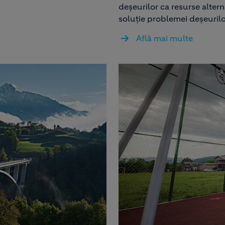
deșeurilor ca resurse altern
soluție problemei deșeuril
Află mai multe