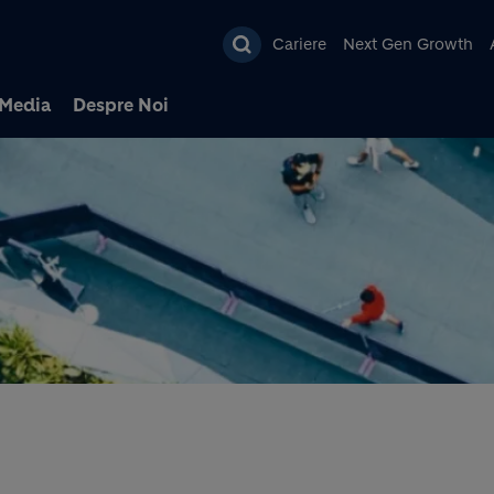
Mergi la conţinutul pri
Cariere
Next Gen Growth
Media
Despre Noi