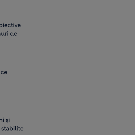
biective
nuri de
ice
i și
stabilite