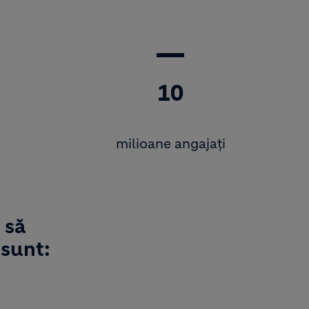
10
milioane angajați
 să
 sunt: