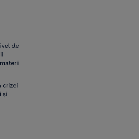
ivel de
ii
materii
 crizei
 și