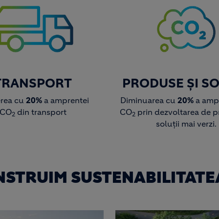
TRANSPORT
PRODUSE ȘI SO
rea cu
20%
a amprentei
Diminuarea cu
20%
a ampr
CO
din transport
CO
prin dezvoltarea de p
2
2
soluții mai verzi.
ONSTRUIM SUSTENABILITATE