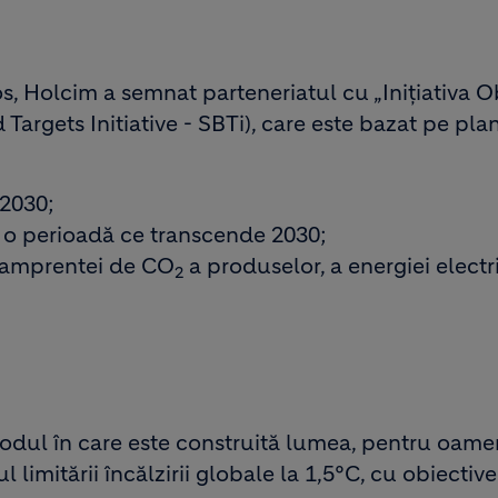
, Holcim a semnat parteneriatul cu „Inițiativa O
 Targets Initiative - SBTi), care este bazat pe pla
 2030;
u o perioadă ce transcende 2030;
a amprentei de CO
a produselor, a energiei electr
2
dul în care este construită lumea, pentru oamen
limitării încălzirii globale la 1,5°C, cu obiective 