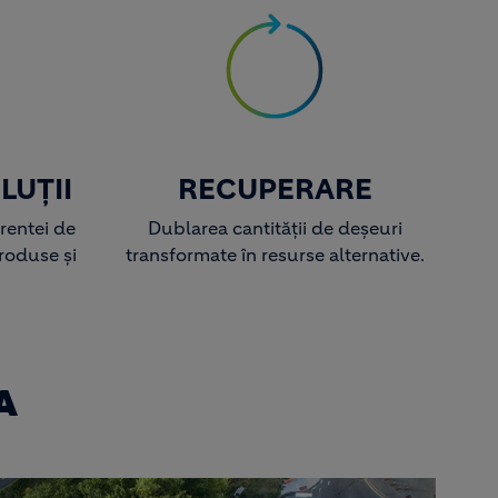
LUȚII
RECUPERARE
entei de
Dublarea cantității de deșeuri
roduse și
transformate în resurse alternative.
A