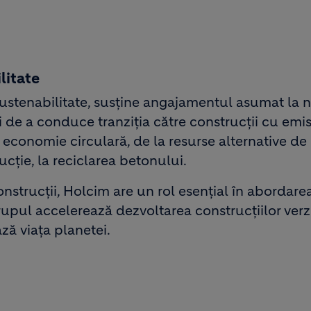
litate
ustenabilitate, susține angajamentul asumat la n
e a conduce tranziția către construcții cu emis
conomie circulară, de la resurse alternative de 
cție, la reciclarea betonului.
construcții, Holcim are un rol esențial în abordarea
upul accelerează dezvoltarea construcțiilor verzi
ză viața planetei.