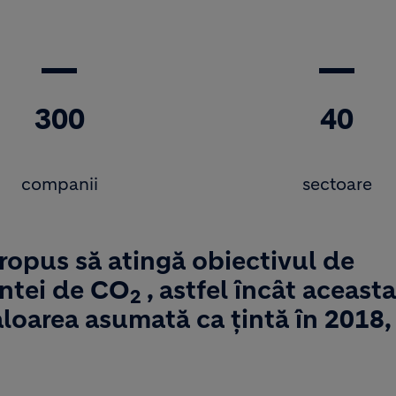
300
40
companii
sectoare
propus să atingă obiectivul de
entei de CO
, astfel încât aceasta
2
loarea asumată ca țintă în 2018,