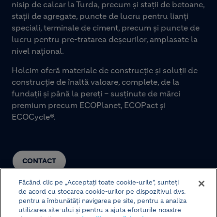
nisip de calcar la Turda, precum și stații de betoane,
stații de agregate, puncte de lucru pentru lianți
speciali, terminale de ciment, precum și puncte de
lucru pentru pre-tratarea deșeurilor, amplasate la
nivel național.
Holcim oferă materiale de construcție și soluții de
construcție de înaltă valoare, complete, de la
fundații și până la pereți – susținute de mărci
premium precum ECOPlanet, ECOPact și
ECOCycle®.
CONTACT
Făcând clic pe „Acceptați toate cookie-urile”, sunteți
de acord cu stocarea cookie-urilor pe dispozitivul dvs.
pentru a îmbunătăți navigarea pe site, pentru a analiza
utilizarea site-ului și pentru a ajuta eforturile noastre