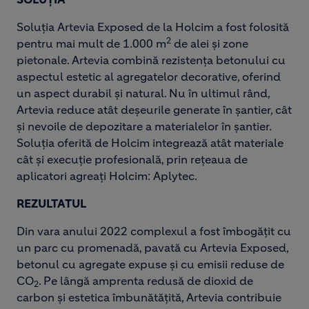
Soluția Artevia Exposed de la Holcim a fost folosită
2
pentru mai mult de 1.000 m
de alei și zone
pietonale. Artevia combină rezistența betonului cu
aspectul estetic al agregatelor decorative, oferind
un aspect durabil și natural. Nu în ultimul rând,
Artevia reduce atât deșeurile generate în șantier, cât
și nevoile de depozitare a materialelor în șantier.
Soluția oferită de Holcim integrează atât materiale
cât și execuție profesională, prin rețeaua de
aplicatori agreați Holcim: Aplytec.
REZULTATUL
Din vara anului 2022 complexul a fost îmbogățit cu
un parc cu promenadă, pavată cu Artevia Exposed,
betonul cu agregate expuse și cu emisii reduse de
CO
. Pe lângă amprenta redusă de dioxid de
2
carbon și estetica îmbunătățită, Artevia contribuie