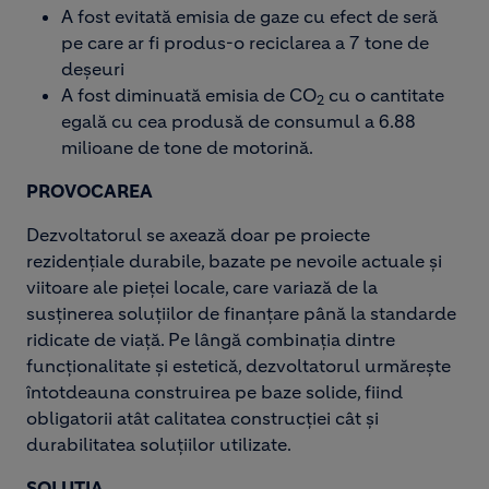
A fost evitată emisia de gaze cu efect de seră
pe care ar fi produs-o reciclarea a 7 tone de
deșeuri
A fost diminuată emisia de CO
cu o cantitate
2
egală cu cea produsă de consumul a 6.88
milioane de tone de motorină.
PROVOCAREA
Dezvoltatorul se axează doar pe proiecte
rezidențiale durabile, bazate pe nevoile actuale și
viitoare ale pieței locale, care variază de la
susținerea soluțiilor de finanțare până la standarde
ridicate de viață. Pe lângă combinația dintre
funcționalitate și estetică, dezvoltatorul urmărește
întotdeauna construirea pe baze solide, fiind
obligatorii atât calitatea construcției cât și
durabilitatea soluțiilor utilizate.
SOLUȚIA