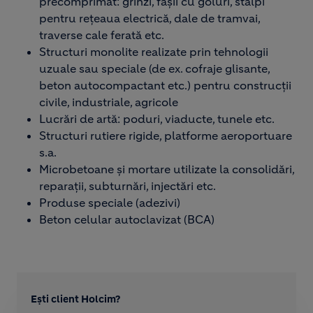
precomprimat: grinzi, fâșii cu goluri, stâlpi
pentru rețeaua electrică, dale de tramvai,
traverse cale ferată etc.
Structuri monolite realizate prin tehnologii
uzuale sau speciale (de ex. cofraje glisante,
beton autocompactant etc.) pentru construcții
civile, industriale, agricole
Lucrări de artă: poduri, viaducte, tunele etc.
Structuri rutiere rigide, platforme aeroportuare
s.a.
Microbetoane și mortare utilizate la consolidări,
reparații, subturnări, injectări etc.
Produse speciale (adezivi)
Beton celular autoclavizat (BCA)
Ești client Holcim?