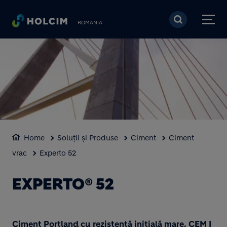
Mergi la conţinutul pri
ROMANIA
Home
Soluții și Produse
Ciment
Ciment
vrac
Experto 52
EXPERTO® 52
Ciment Portland cu rezistență inițială mare, CEM I