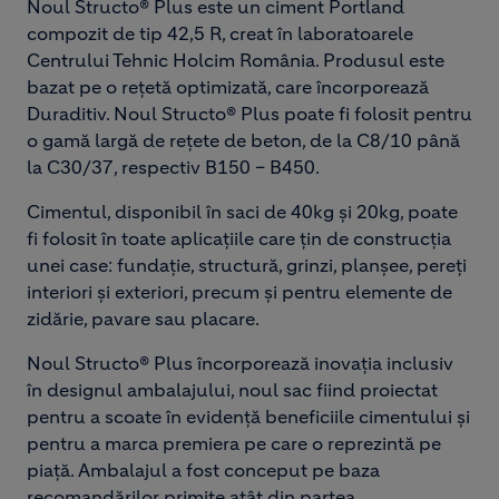
Noul Structo® Plus este un ciment Portland
compozit de tip 42,5 R, creat în laboratoarele
Centrului Tehnic Holcim România. Produsul este
bazat pe o rețetă optimizată, care încorporează
Duraditiv. Noul Structo® Plus poate fi folosit pentru
o gamă largă de rețete de beton, de la C8/10 până
la C30/37, respectiv B150 – B450.
Cimentul, disponibil în saci de 40kg și 20kg, poate
fi folosit în toate aplicațiile care țin de construcția
unei case: fundație, structură, grinzi, planșee, pereți
interiori și exteriori, precum și pentru elemente de
zidărie, pavare sau placare.
Noul Structo® Plus încorporează inovația inclusiv
în designul ambalajului, noul sac fiind proiectat
pentru a scoate în evidență beneficiile cimentului și
pentru a marca premiera pe care o reprezintă pe
piață. Ambalajul a fost conceput pe baza
recomandărilor primite atât din partea