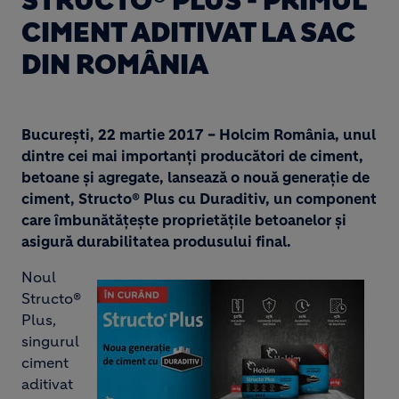
STRUCTO® PLUS - PRIMUL
CIMENT ADITIVAT LA SAC
DIN ROMÂNIA
București, 22 martie 2017 – Holcim România, unul
dintre cei mai importanţi producători de ciment,
betoane şi agregate, lansează o nouă generație de
ciment, Structo® Plus cu Duraditiv, un component
care îmbunătățește proprietățile betoanelor și
asigură durabilitatea produsului final.
Noul
Image
Structo®
Plus,
singurul
ciment
aditivat