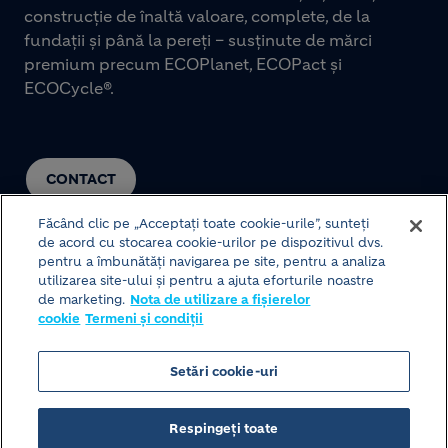
construcție de înaltă valoare, complete, de la
fundații și până la pereți – susținute de mărci
premium precum ECOPlanet, ECOPact și
ECOCycle®.
CONTACT
Făcând clic pe „Acceptați toate cookie-urile”, sunteți
de acord cu stocarea cookie-urilor pe dispozitivul dvs.
pentru a îmbunătăți navigarea pe site, pentru a analiza
utilizarea site-ului și pentru a ajuta eforturile noastre
de marketing.
Nota de utilizare a fișierelor
cookie
Termeni și condiții
© HOLCIM 2026
Setări cookie-uri
Structura site-ului
Termeni și condiții
Footer bottom
Respingeți toate