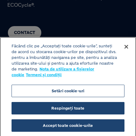
ECOCycle®.
CONTACT
Făcând clic pe „Acceptați toate cookie-urile”, sunteți
de acord cu stocarea cookie-urilor pe dispozitivul dvs.
pentru a îmbunătăți navigarea pe site, pentru a analiza
utilizarea site-ului și pentru a ajuta eforturile noastre
de marketing.
Nota de utilizare a fișierelor
cookie
Termeni și condiții
© HOLCIM 2026
Setări cookie-uri
Structura site-ului
Termeni și condiții
Footer bottom
Respingeți toate
Politica de protecție a datelor
Nota de utilizare a fișierelor cookie
Accept toate cookie-urile