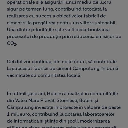
operaționale și a asigurării unui mediu de lucru
sigur pe termen lung, contribuind totodată la
realizarea cu succes a obiectivelor fabricii de
ciment și la pregătirea pentru un viitor sustenabil.
Una dintre prioritățile sale va fi decarbonizarea
procesului de producție prin reducerea emisiilor de
CO
.
2
Cei doi vor continua, din noile roluri, să contribuie
la succesul fabricii de ciment Câmpulung, în bună
vecinătate cu comunitatea locală.
În ultimii șase ani, Holcim a realizat în comunitățile
din Valea Mare Pravăț, Stoenești, Boteni și
Câmpulung investiții în proiecte în valoare de peste
1 mil. euro, contribuind la dotarea laboratoarelor
de informatică și științe din școli, modernizarea
sălilor de clase, susținerea spitalelor cu aparatură