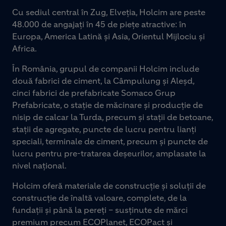
Cu sediul central în Zug, Elveția, Holcim are peste
48.000 de angajați în 45 de piețe atractive: în
Europa, America Latină și Asia, Orientul Mijlociu și
Africa.
În România, grupul de companii Holcim include
două fabrici de ciment, la Câmpulung și Aleșd,
cinci fabrici de prefabricate Somaco Grup
Prefabricate, o stație de măcinare și producție de
nisip de calcar la Turda, precum și stații de betoane,
stații de agregate, puncte de lucru pentru lianți
speciali, terminale de ciment, precum și puncte de
lucru pentru pre-tratarea deșeurilor, amplasate la
nivel național.
Holcim oferă materiale de construcție și soluții de
construcție de înaltă valoare, complete, de la
fundații și până la pereți – susținute de mărci
premium precum ECOPlanet, ECOPact și