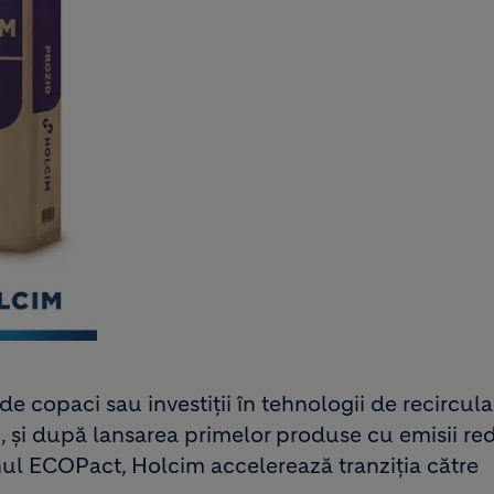
de copaci sau investiții în tehnologii de recircula
ni, și după lansarea primelor produse cu emisii r
ul ECOPact, Holcim accelerează tranziția către