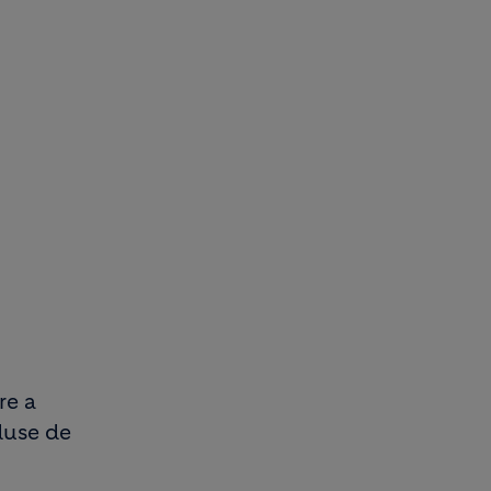
re a
eduse de