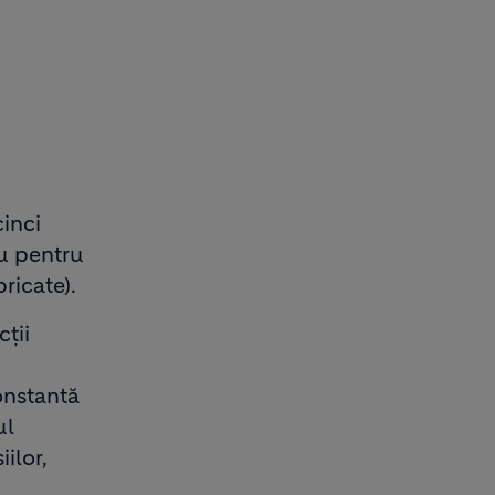
cinci
ru pentru
ricate).
ții
onstantă
ul
ilor,