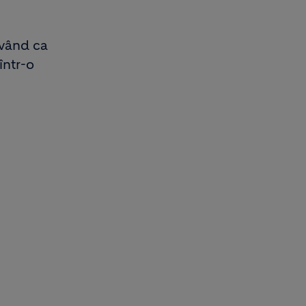
având ca
într-o
i