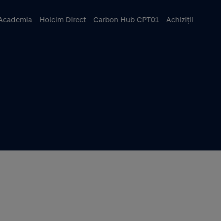
ncipal
Academia
Holcim Direct
Carbon Hub CPT01
Achiziții