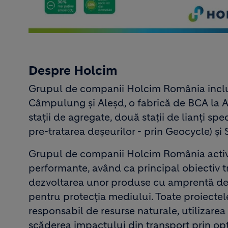
Despre Holcim
Grupul de companii Holcim România inclu
Câmpulung și Aleșd, o fabrică de BCA la Ad
stații de agregate, două stații de lianți sp
pre-tratarea deșeurilor - prin Geocycle) și
Grupul de companii Holcim România active
performante, având ca principal obiectiv t
dezvoltarea unor produse cu amprentă de 
pentru protecția mediului. Toate proiecte
responsabil de resurse naturale, utilizarea 
scăderea impactului din transport prin opti