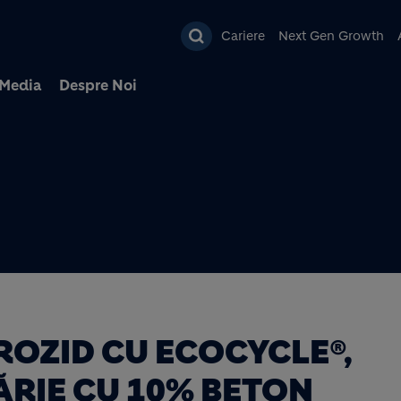
Mergi la conţinutul pri
Cariere
Next Gen Growth
Media
Despre Noi
ROZID CU ECOCYCLE®,
ĂRIE CU 10% BETON