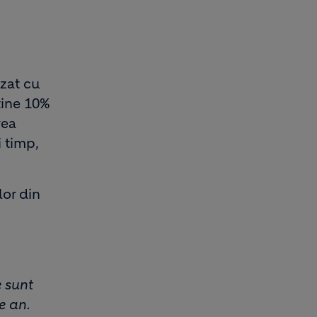
izat cu
ține 10%
rea
 timp,
lor din
 sunt
e an.