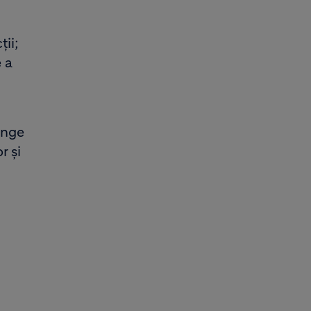
ții;
 a
inge
r și