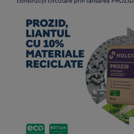
construcții circulare prin lansarea PROZID
Image