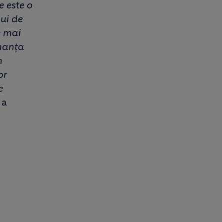
e este o
lui de
e mai
rmanța
m
or
e
, a