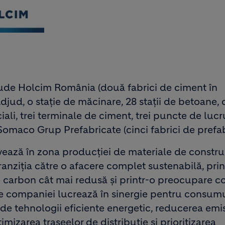
de Holcim România (două fabrici de ciment în
jud, o stație de măcinare, 28 stații de betoane, 
eciali, trei terminale de ciment, trei puncte de luc
 Somaco Grup Prefabricate (cinci fabrici de prefab
ază în zona producției de materiale de construc
ranziția către o afacere complet sustenabilă, prin
carbon cât mai redusă și printr-o preocupare c
le companiei lucrează în sinergie pentru consum
de tehnologii eficiente energetic, reducerea emisi
mizarea traseelor de distribuție și prioritizarea