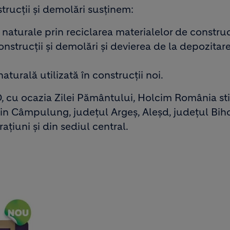
trucții și demolări susținem:
r naturale prin reciclarea materialelor de construc
strucții și demolări și devierea de la depozitare
turală utilizată în construcții noi.
, cu ocazia Zilei Pământului, Holcim România st
din Câmpulung, județul Argeș, Aleșd, județul Biho
ațiuni și din sediul central.