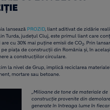
IȚIE
ia lansează
PROZID
, liant aditivat de zidărie real
n Turda, județul Cluj, este primul liant care con
și are cu 30% mai puține emisii de CO
. Prin lansa
2
 piața de construcții din România și, în același
re a construcțiilor circulare.
m la nivel de Grup, implică reciclarea materiale
ciment, mortare sau betoane.
„Milioane de tone de materiale de
construcție provenite din demolare
generate în întreaga lume în fiecar