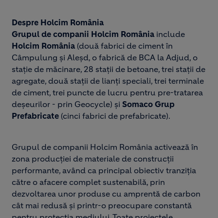
Despre Holcim România
Grupul de companii Holcim România
include
Holcim România
(două fabrici de ciment în
Câmpulung și Aleșd, o fabrică de BCA la Adjud, o
stație de măcinare, 28 stații de betoane, trei stații de
agregate, două stații de lianți speciali, trei terminale
de ciment, trei puncte de lucru pentru pre-tratarea
deșeurilor - prin Geocycle) și
Somaco Grup
Prefabricate
(cinci fabrici de prefabricate).
Grupul de companii Holcim România activează în
zona producției de materiale de construcții
performante, având ca principal obiectiv tranziția
către o afacere complet sustenabilă, prin
dezvoltarea unor produse cu amprentă de carbon
cât mai redusă și printr-o preocupare constantă
pentru protecția mediului. Toate proiectele