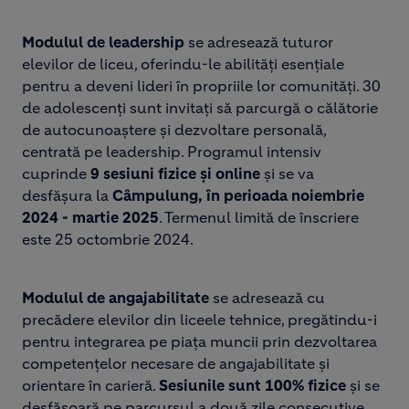
Modulul de leadership
se adresează tuturor
elevilor de liceu, oferindu-le abilități esențiale
pentru a deveni lideri în propriile lor comunități. 30
de adolescenți sunt invitați să parcurgă o călătorie
de autocunoaștere și dezvoltare personală,
centrată pe leadership. Programul intensiv
cuprinde
9 sesiuni fizice și online
și se va
desfășura la
Câmpulung, în perioada noiembrie
2024 - martie 2025
. Termenul limită de înscriere
este 25 octombrie 2024.
Modulul de angajabilitate
se adresează cu
precădere elevilor din liceele tehnice, pregătindu-i
pentru integrarea pe piața muncii prin dezvoltarea
competențelor necesare de angajabilitate și
orientare în carieră.
Sesiunile sunt 100% fizice
și se
desfășoară pe parcursul a două zile consecutive,