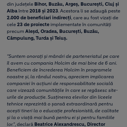
din județele
Bihor, Buzău, Argeș, București, Cluj și
Alba
între
2018 și 2023
. Acestora li se adaugă peste
2.000 de beneficiari indirecți
, care au fost vizați de
cele
23 de proiecte
implementate în comunități
precum
Aleșd, Oradea, București, Buzău,
Câmpulung, Turda și Teiuș.
”Suntem onorați și mândri de parteneriatul pe care
îl avem cu compania Holcim de mai bine de 6 ani.
Beneficiem de încrederea Holcim în programele
noastre și, la rândul nostru, apreciem implicarea
companiei în acțiuni de responsabilitate socială
care vizează comunitățile în care se regăsesc site-
urile de producție. Susținerea elevilor din liceele
tehnice reprezintă o șansă extraordinară pentru
acești tineri la o educație profesionistă, de calitate
și la o viață mai bună pentru ei și pentru familiile
lor.”
, declară
Beatrice Alexandrescu, Director