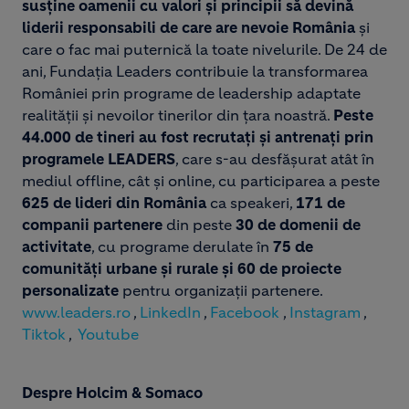
susține oamenii cu valori și principii să devină
liderii responsabili de care are nevoie România
și
care o fac mai puternică la toate nivelurile. De 24 de
ani, Fundația Leaders contribuie la transformarea
României prin programe de leadership adaptate
realității și nevoilor tinerilor din țara noastră.
Peste
44.000 de tineri au fost recrutați și antrenați prin
programele LEADERS
, care s-au desfășurat atât în
mediul offline, cât și online, cu participarea a peste
625 de lideri din România
ca speakeri,
171 de
companii partenere
din peste
30 de domenii de
activitate
, cu programe derulate în
75 de
comunități urbane și rurale și 60 de proiecte
personalizate
pentru organizații partenere.
www.leaders.ro
,
LinkedIn
,
Facebook
,
Instagram
,
Tiktok
,
Youtube
Despre Holcim & Somaco