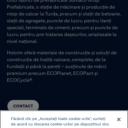
Prefabricate, o stație de măcinare și producție de
nisip de calcar la Turda, precum și stații de betoane,
stații de agregate, puncte de lucru pentru lianți
speciali, terminale de ciment, precum și puncte de
lucru pentru pre-tratarea deșeurilor, amplasate la
nivel național.
Holcim oferă materiale de construcție și soluții de
construcție de înaltă valoare, complete, de la
fundații și până la pereți – susținute de mărci
premium precum ECOPlanet, ECOPact și
ECOCycle®.
CONTACT
Făcând clic pe „Acceptați toate cookie-urile”, sunteți
de acord cu stocarea cookie-urilor pe dispozitivul dvs.