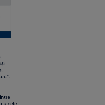
a
ați
cu
ant”
.
intre
 cu cele