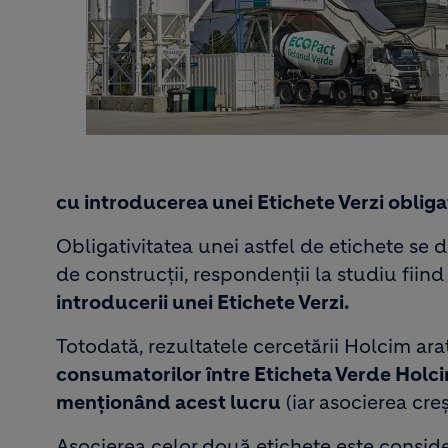
cu introducerea unei Etichete Verzi obliga
Obligativitatea unei astfel de etichete se 
de construcții, respondenții la studiu fiind
introducerii unei Etichete Verzi.
Totodată, rezultatele cercetării Holcim ar
consumatorilor între Eticheta Verde Holc
menționând acest lucru
(iar asocierea creș
Asocierea celor două etichete este consider