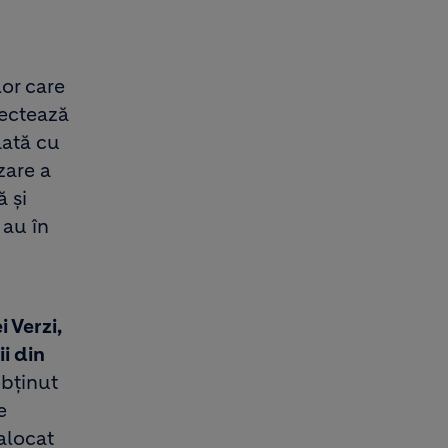
lor care
fectează
ată cu
zare a
ă și
 au în
 Verzi,
i din
obținut
e
alocat