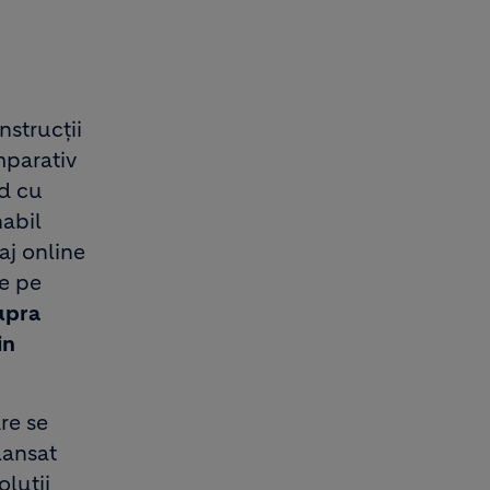
nstrucții
mparativ
rd cu
nabil
aj online
e pe
upra
in
re se
lansat
luții