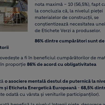
nota maximă – 10 (56,5%), fapt 
la concluzia că, la nivelul pieței
materialelor de construcții, se
conștientizează necesitatea unei
de Etichete Verzi a produselor.
86% dintre cumpărători sunt de
torii
dovedește a fi în beneficiul cumpărătorilor de mat
 în proporție
86% de acord cu obligativitatea
ată
o asociere mentală destul de puternică la niv
im și Eticheta Energetică Europeană
-
68,5% dintr
te odată cu vârsta și veniturile participanților).
ată benefică la nivelul întregii piețe, deoarece a