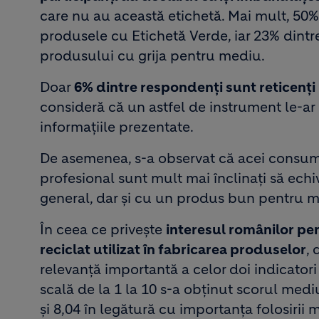
care nu au această etichetă. Mai mult, 50
produsele cu Etichetă Verde, iar 23% dintre
produsului cu grija pentru mediu.
Doar
6% dintre respondenți sunt reticenți r
consideră că un astfel de instrument le-ar i
informațiile prezentate.
De asemenea, s-a observat că acei consuma
profesional sunt mult mai înclinați să echi
general, dar și cu un produs bun pentru m
În ceea ce privește
interesul românilor pen
reciclat utilizat în fabricarea produselor
, 
relevanță importantă a celor doi indicatori
scală de la 1 la 10 s-a obținut scorul med
și 8,04 în legătură cu importanța folosirii 