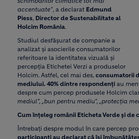
schimbărilor climatice tot mai
accentuate”
, a declarat
Edmund
Piess
,
Director de Sustenabilitate al
Holcim România
.
Studiul desfășurat de companie a
analizat și asocierile consumatorilor
referitoare la identitatea vizuală și
percepția Etichetei Verzi a produselor
Holcim. Astfel, cel mai des,
consumatorii d
mediului.
40% dintre respondenți
au menț
despre cum percep produsele Holcim clasi
mediul”, „bun pentru mediu”, „protecția med
Cum înțeleg românii Eticheta Verde și de 
Întrebați despre modul în care percep pro
participanți au declarat că își îmbunătăț