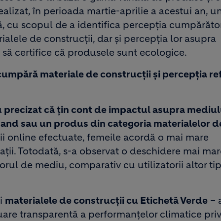
lizat, în perioada martie-aprilie a acestui an, u
ă, cu scopul de a identifica percepția cumpărător
ialele de construcții, dar și percepția lor asupra
 să certifice că produsele sunt ecologice.
cumpără materiale de construcții și percepția re
u precizat că țin cont de impactul asupra mediul
and sau un produs din categoria materialelor d
rii online efectuate, femeile acordă o mai mare
ții. Totodată, s-a observat o deschidere mai mar
ctorul de mediu, comparativ cu utilizatorii altor ti
și
materialele de construcții cu Etichetă Verde
– 
uare transparentă a performanțelor climatice pri