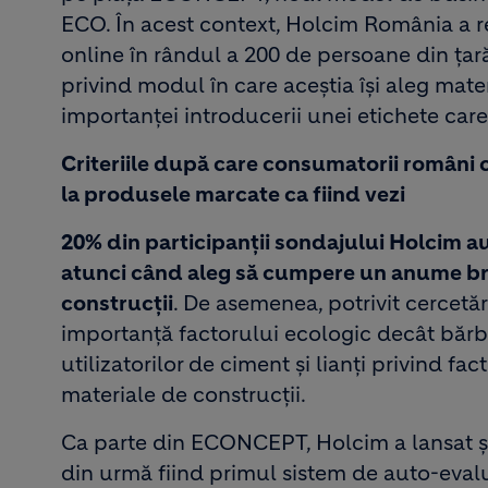
ECO. În acest context, Holcim România a rea
online în rândul a 200 de persoane din țar
privind modul în care aceștia își aleg mater
importanței introducerii unei etichete care
Criteriile după care consumatorii români 
la produsele marcate ca fiind vezi
20% din participanții sondajului Holcim a
atunci când aleg să cumpere un anume br
construcții
. De asemenea, potrivit cercetă
importanță factorului ecologic decât bărba
utilizatorilor de ciment și lianți privind fa
materiale de construcții.
Ca parte din ECONCEPT, Holcim a lansat 
din urmă fiind primul sistem de auto-eval