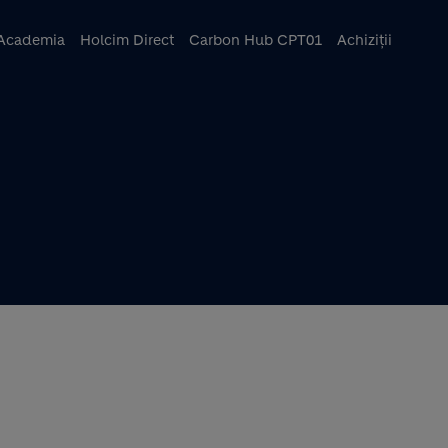
ncipal
Academia
Holcim Direct
Carbon Hub CPT01
Achiziții