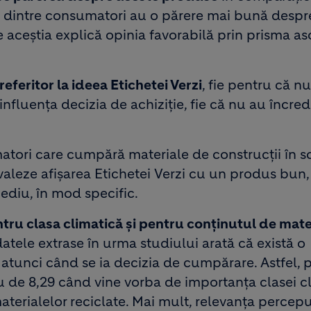
% dintre consumatori au o părere mai bună despr
 aceștia explică opinia favorabilă prin prisma aso
eferitor la ideea Etichetei Verzi
, fie pentru că nu
nfluența decizia de achiziție, fie că nu au încred
tori care cumpără materiale de construcții în 
valeze afișarea Etichetei Verzi cu un produs bun,
ediu, în mod specific.
tru clasa climatică și pentru conținutul de mate
datele extrase în urma studiului arată că există o
 atunci când se ia decizia de cumpărare. Astfel, 
iu de 8,29 când vine vorba de importanța clasei c
materialelor reciclate. Mai mult, relevanța percep