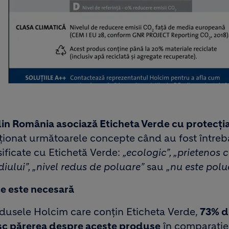
in România asociază Eticheta Verde cu protecți
ionat următoarele concepte când au fost întreb
ficate cu Etichetă Verde:
„ecologic”, „prietenos 
iului”, „nivel redus de poluare”
sau
„nu este polu
ce este necesară
dusele Holcim care conțin Eticheta Verde,
73% d
esc părerea despre aceste produse
în comparație