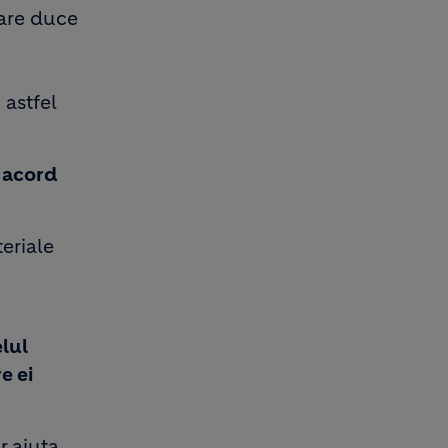
care duce
 astfel
 acord
eriale
elul
e ei
r ajuta