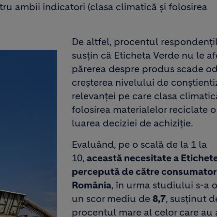
u ambii indicatori (clasa climatică și folosirea
De altfel, procentul respondenți
susțin că Eticheta Verde nu le a
părerea despre produs scade od
creșterea nivelului de conștienti
relevanței pe care clasa climatic
folosirea materialelor reciclate o
luarea deciziei de achiziție.
Evaluând, pe o scală de la 1 la
10,
această necesitate a Etichetei
percepută de către consumatori
România
, în urma studiului s-a 
un scor mediu de
8,7
, susținut d
procentul mare al celor care au 