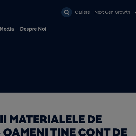
Mergi la conţinutul pri
Cariere
Next Gen Growth
Media
Despre Noi
II MATERIALELE DE
5 OAMENI ȚINE CONT DE