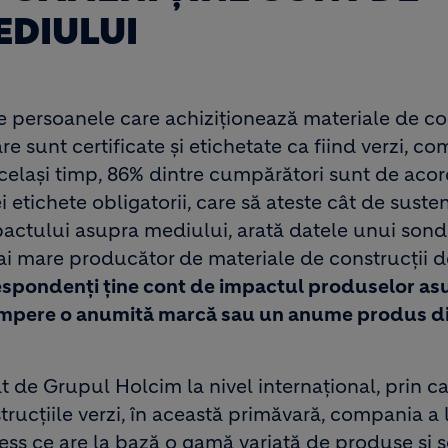
EDIULUI
e persoanele care achiziționează materiale de co
sunt certificate și etichetate ca fiind verzi, co
 același timp, 86% dintre cumpărători sunt de aco
i etichete obligatorii, care să ateste cât de suste
actului asupra mediului, arată datele unui sond
i mare producător de materiale de construcții d
 respondenți ține cont de impactul produselor as
cumpere o anumită marcă sau un anume produs d
de Grupul Holcim la nivel internațional, prin ca
trucțiile verzi, în această primăvară, compania a 
 ce are la bază o gamă variată de produse și so