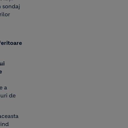
n sondaj
ilor
feritoare
ui
e
e a
puri de
aceasta
vind