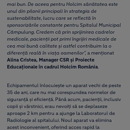
mai bun. De aceea pentru Holcim sănătatea este
unul din pilonii principali în strategia de
sustenabilitate, lucru care se reflectă în
sponsorizările constante pentru Spitalul Municipal
Câmpulung. Credem că prin sprijinirea cadrelor
medicale, pacienții pot primi îngrijiri medicale de
cea mai bună calitate și astfel contribuim la o
diferență reală în viața oamenilor”,
a menționat
Alina Cristea, Manager CSR și Proiecte
Educaționale în cadrul Holcim România
.
Echipamentul înlocuiește un aparat vechi de peste
35 de ani, care nu mai corespundea normelor de
siguranță și eficiență. Până acum, pacienții, inclusiv
copii și vârstnici, erau nevoiți să se deplaseze
aproape 2 km pentru a ajunge la Laboratorul de
Radiologie al spitalului. Noul aparat va elimina
acest inconvenient, oferind acces rapid la