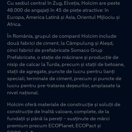
Cu sediul central în Zug, Elveția, Holcim are peste
48.000 de angajați în 45 de piețe atractive: în
Europa, America Latină și Asia, Orientul Mijlociu și
Africa.
În România, grupul de companii Holcim include
două fabrici de ciment, la Câmpulung și Aleșd,
cinci fabrici de prefabricate Somaco Grup
Prefabricate, o stație de măcinare și producție de
nisip de calcar la Turda, precum și stații de betoane,
stații de agregate, puncte de lucru pentru lianți
speciali, terminale de ciment, precum și puncte de
lucru pentru pre-tratarea deșeurilor, amplasate la
nivel național.
Holcim oferă materiale de construcție și soluții de
construcție de înaltă valoare, complete, de la
fundații și până la pereți – susținute de mărci
premium precum ECOPlanet, ECOPact și