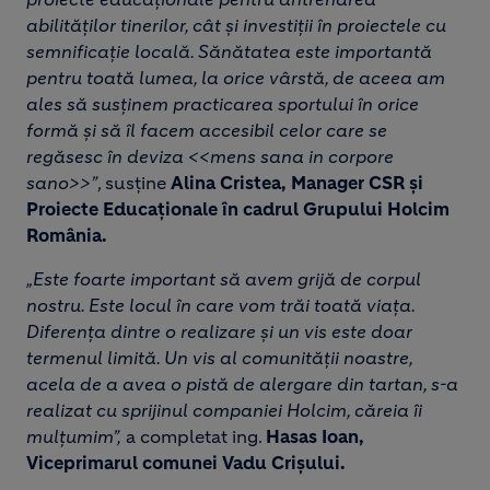
abilităților tinerilor, cât și investiții în proiectele cu
semnificație locală. Sănătatea este importantă
pentru toată lumea, la orice vârstă, de aceea am
ales să susținem practicarea sportului în orice
formă și să îl facem accesibil celor care se
regăsesc în deviza <<mens sana in corpore
sano>>”
, susține
Alina Cristea, Manager CSR și
Proiecte Educaționale în cadrul Grupului Holcim
România.
„Este foarte important să avem grijă de corpul
nostru. Este locul în care vom trăi toată viața.
Diferența dintre o realizare și un vis este doar
termenul limită. Un vis al comunității noastre,
acela de a avea o pistă de alergare din tartan, s-a
realizat cu sprijinul companiei Holcim, căreia îi
mulțumim”,
a completat ing.
Hasas Ioan,
Viceprimarul comunei Vadu Crișului.