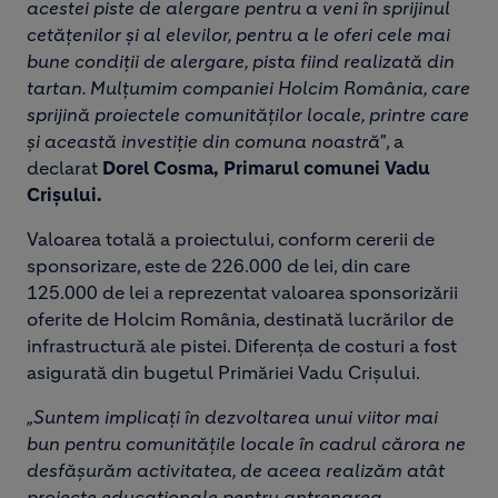
acestei piste de alergare pentru a veni în sprijinul
cetățenilor și al elevilor, pentru a le oferi cele mai
bune condiții de alergare, pista fiind realizată din
tartan. Mulțumim companiei Holcim România, care
sprijină proiectele comunităților locale, printre care
și această investiție din comuna noastră"
, a
declarat
Dorel Cosma, Primarul comunei Vadu
Crișului.
Valoarea totală a proiectului, conform cererii de
sponsorizare, este de 226.000 de lei, din care
125.000 de lei a reprezentat valoarea sponsorizării
oferite de Holcim România, destinată lucrărilor de
infrastructură ale pistei. Diferența de costuri a fost
asigurată din bugetul Primăriei Vadu Crișului.
„Suntem implicați în dezvoltarea unui viitor mai
bun pentru comunitățile locale în cadrul cărora ne
desfășurăm activitatea, de aceea realizăm atât
proiecte educaționale pentru antrenarea