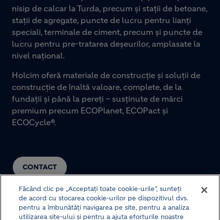
nisip de calcar la Turda, precum și stații de betoane,
stații de agregate, puncte de lucru pentru lianți
speciali, terminale de ciment, precum și puncte de
lucru pentru pre-tratarea deșeurilor, amplasate la
nivel național.
Holcim oferă materiale de construcție și soluții de
construcție de înaltă valoare, complete, de la
fundații și până la pereți – susținute de mărci
premium precum ECOPlanet, ECOPact și
ECOCycle®.
CONTACT
Făcând clic pe „Acceptați toate cookie-urile”, sunteți
de acord cu stocarea cookie-urilor pe dispozitivul dvs.
pentru a îmbunătăți navigarea pe site, pentru a analiza
utilizarea site-ului și pentru a ajuta eforturile noastre