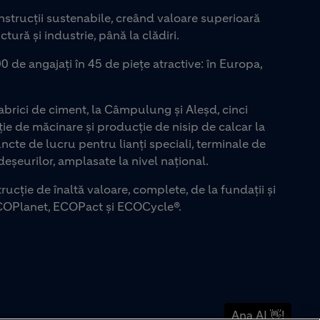
strucții sustenabile, creând valoare superioară
ctură și industrie, până la clădiri.
0 de angajați în 45 de piețe atractive: în Europa,
rici de ciment, la Câmpulung și Aleșd, cinci
ie de măcinare și producție de nisip de calcar la
uncte de lucru pentru lianți speciali, terminale de
eșeurilor, amplasate la nivel național.
rucție de înaltă valoare, complete, de la fundații și
COPlanet, ECOPact și ECOCycle®.