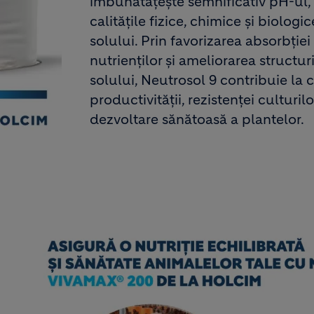
îmbunătățește semnificativ pH-ul,
calitățile fizice, chimice și biologic
solului. Prin favorizarea absorbției
nutrienților și ameliorarea structuri
solului, Neutrosol 9 contribuie la 
productivității, rezistenței culturilor
dezvoltare sănătoasă a plantelor.
Image