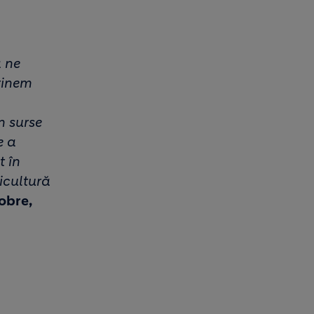
ă ne
ținem
n surse
e a
t în
ricultură
obre,