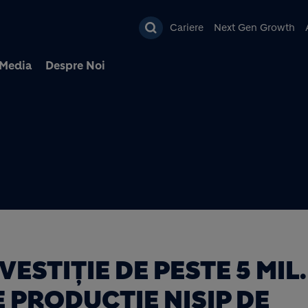
Mergi la conţinutul pri
Cariere
Next Gen Growth
Media
Despre Noi
ESTIȚIE DE PESTE 5 MIL.
E PRODUCȚIE NISIP DE