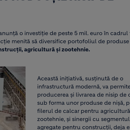
nță o investiție de peste 5 mil. euro în cadrul f
cție menită să diversifice portofoliul de produse 
strucții, agricultură și zootehnie.
Această inițiativă, susținută de o
infrastructură modernă, va permit
producerea și livrarea de nisip de 
sub forma unor produse de nișă, 
filerul de calcar pentru agricultură
zootehnie, și sinergii cu segmentu
agregate pentru construcții, deja e