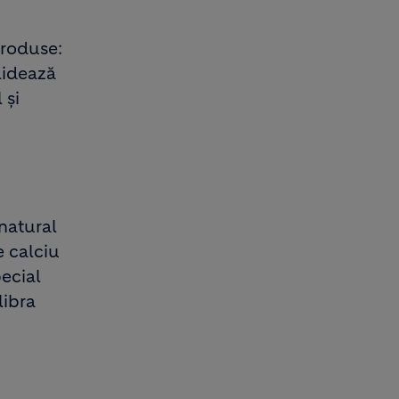
produse:
lidează
 și
natural
e calciu
pecial
libra