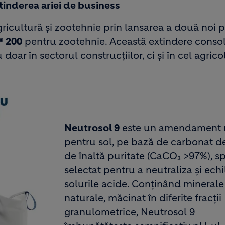
inderea ariei de business
ricultură și zootehnie prin lansarea a două noi 
® 200
pentru zootehnie. Această extindere conso
ar în sectorul construcțiilor, ci și în cel agricol
Neutrosol 9
este un amendament 
pentru sol, pe bază de carbonat d
de înaltă puritate (CaCO₃ >97%), s
selectat pentru a neutraliza și echi
solurile acide. Conținând minerale
naturale, măcinat în diferite fracții
granulometrice, Neutrosol 9