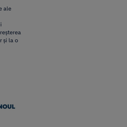
e ale
i
creșterea
 și la o