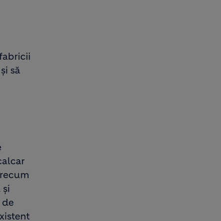
abricii
și să
e
calcar
precum
 și
l de
xistent