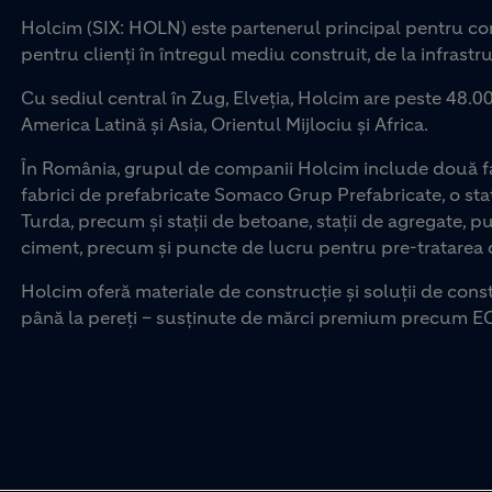
Holcim (SIX: HOLN) este partenerul principal pentru con
pentru clienți în întregul mediu construit, de la infrastru
Cu sediul central în Zug, Elveția, Holcim are peste 48.00
America Latină și Asia, Orientul Mijlociu și Africa.
În România, grupul de companii Holcim include două fab
fabrici de prefabricate Somaco Grup Prefabricate, o staț
Turda, precum și stații de betoane, stații de agregate, p
ciment, precum și puncte de lucru pentru pre-tratarea d
Holcim oferă materiale de construcție și soluții de const
până la pereți – susținute de mărci premium precum E