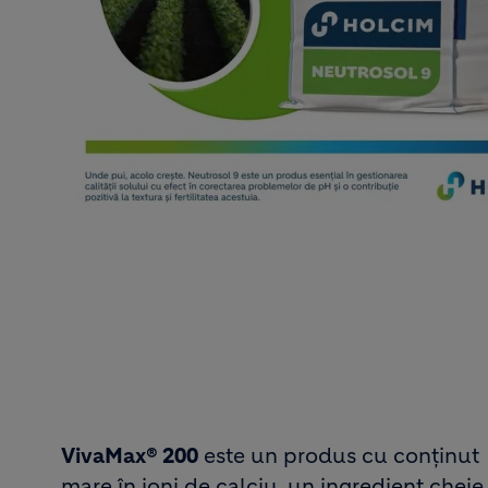
VivaMax® 200
este un produs cu conținut
mare în ioni de calciu, un ingredient cheie