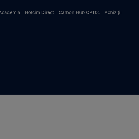
ncipal
Academia
Holcim Direct
Carbon Hub CPT01
Achiziții