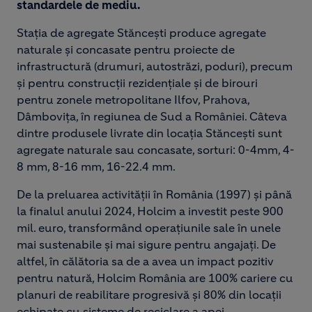
standardele de mediu.
Stația de agregate Stăncești produce agregate
naturale și concasate pentru proiecte de
infrastructură (drumuri, autostrăzi, poduri), precum
și pentru construcții rezidențiale și de birouri
pentru zonele metropolitane Ilfov, Prahova,
Dâmbovița, în regiunea de Sud a României. Câteva
dintre produsele livrate din locația Stăncești sunt
agregate naturale sau concasate, sorturi: 0-4mm, 4-
8 mm, 8-16 mm, 16-22.4 mm.
De la preluarea activității în România (1997) și până
la finalul anului 2024, Holcim a investit peste 900
mil. euro, transformând operațiunile sale în unele
mai sustenabile și mai sigure pentru angajați. De
altfel, în călătoria sa de a avea un impact pozitiv
pentru natură, Holcim România are 100% cariere cu
planuri de reabilitare progresivă și 80% din locații
echipate cu sisteme de reciclare a apei.