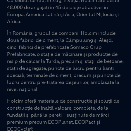
Cu sediul central în Zug, Elveția, Holcim are peste
48.000 de angajați în 45 de piețe atractive: în
Europa, America Latină și Asia, Orientul Mijlociu și
Africa.
În România, grupul de companii Holcim include
două fabrici de ciment, la Câmpulung și Aleșd,
cinci fabrici de prefabricate Somaco Grup
Prefabricate, o stație de măcinare și producție de
nisip de calcar la Turda, precum și stații de betoane,
stații de agregate, puncte de lucru pentru lianți
speciali, terminale de ciment, precum și puncte de
lucru pentru pre-tratarea deșeurilor, amplasate la
nivel național.
Holcim oferă materiale de construcție și soluții de
construcție de înaltă valoare, complete, de la
fundații și până la pereți – susținute de mărci
premium precum ECOPlanet, ECOPact și
ECOCycle®.