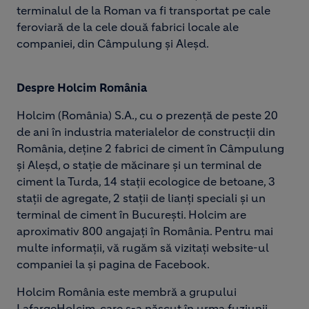
terminalul de la Roman va fi transportat pe cale
feroviară de la cele două fabrici locale ale
companiei, din Câmpulung și Aleșd.
Despre Holcim România
Holcim (România) S.A., cu o prezență de peste 20
de ani în industria materialelor de construcții din
România, deţine 2 fabrici de ciment în Câmpulung
şi Aleșd, o staţie de măcinare şi un terminal de
ciment la Turda, 14 staţii ecologice de betoane, 3
staţii de agregate, 2 staţii de lianţi speciali şi un
terminal de ciment în Bucureşti. Holcim are
aproximativ 800 angajați în România. Pentru mai
multe informaţii, vă rugăm să vizitaţi website-ul
companiei la și pagina de Facebook.
Holcim România este membră a grupului
LafargeHolcim, care s-a născut în urma fuziunii