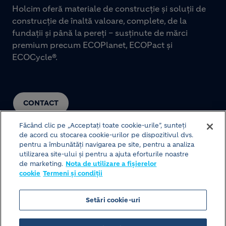
Holcim oferă materiale de construcție și soluții de
construcție de înaltă valoare, complete, de la
fundații și până la pereți – susținute de mărci
premium precum ECOPlanet, ECOPact și
ECOCycle®.
CONTACT
Făcând clic pe „Acceptați toate cookie-urile”, sunteți
de acord cu stocarea cookie-urilor pe dispozitivul dvs.
pentru a îmbunătăți navigarea pe site, pentru a analiza
utilizarea site-ului și pentru a ajuta eforturile noastre
de marketing.
Nota de utilizare a fișierelor
cookie
Termeni și condiții
© HOLCIM 2026
Setări cookie-uri