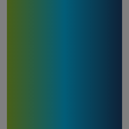
INVESTMENT
OF OVER 25
MILLION
EUROS TO
INCREASE
THE
PRODUCTION