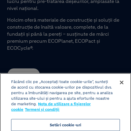
lucru pentru pre-tratarea deșeurilor, amplasate la
nivel național.
Holcim oferă materiale de construcție și soluții de
construcție de înaltă valoare, complete, de la
fundații și până la pereți – susținute de mărci
premium precum ECOPlanet, ECOPact și
ECOCycle®.
CONTACT
Făcând clic pe „Acceptați toate cookie-urile”, sunteți
de acord cu stocarea cookie-urilor pe dispozitivul dvs.
pentru a îmbunătăți navigarea pe site, pentru a analiza
utilizarea site-ului și pentru a ajuta eforturile noastre
de marketing.
Nota de utilizare a fișierelor
cookie
Termeni și condiții
Setări cookie-uri
© HOLCIM 2026