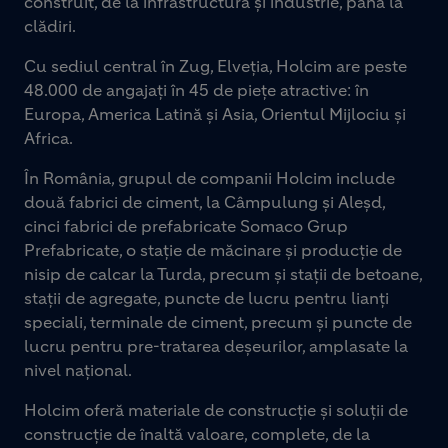
construit, de la infrastructură și industrie, până la
clădiri.
Cu sediul central în Zug, Elveția, Holcim are peste
48.000 de angajați în 45 de piețe atractive: în
Europa, America Latină și Asia, Orientul Mijlociu și
Africa.
În România, grupul de companii Holcim include
două fabrici de ciment, la Câmpulung și Aleșd,
cinci fabrici de prefabricate Somaco Grup
Prefabricate, o stație de măcinare și producție de
nisip de calcar la Turda, precum și stații de betoane,
stații de agregate, puncte de lucru pentru lianți
speciali, terminale de ciment, precum și puncte de
lucru pentru pre-tratarea deșeurilor, amplasate la
nivel național.
Holcim oferă materiale de construcție și soluții de
construcție de înaltă valoare, complete, de la