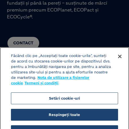
fundații și până la pereți – susținute de mărci
premium precum ECOPlanet, ECOPact și
ECOCycle®.
CONTACT
Făcând clic pe „Acceptați toate cookie-urile”, sunteți
de acord cu stocarea cookie-urilor pe dispozitivul dvs.
pentru a îmbunătăți navigarea pe site, pentru a analiza
utilizarea site-ului și pentru a ajuta eforturile noastre
de marketing.
Nota de utilizare a fișierelor
cookie
Termeni și condiții
© HOLCIM 2026
Setări cookie-uri
Structura site-ului
Termeni și condiții
Footer bottom
Respingeți toate
Politica de protecție a datelor