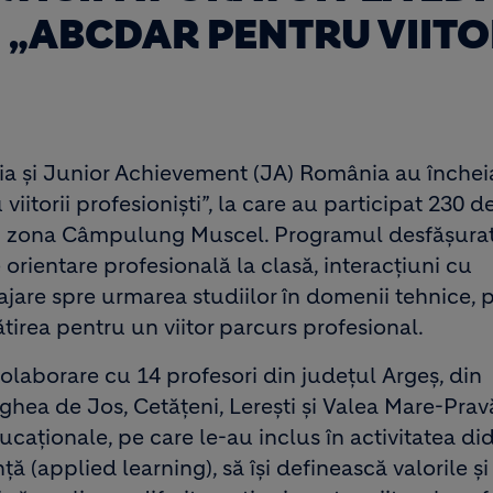
 „ABCDAR PENTRU VIITO
 și Junior Achievement (JA) România au încheia
iitorii profesioniști”, la care au participat 230 de
li din zona Câmpulung Muscel. Programul desfășura
e orientare profesională la clasă, interacțiuni cu
curajare spre urmarea studiilor în domenii tehnice,
ătirea pentru un viitor parcurs profesional.
olaborare cu 14 profesori din județul Argeș, din
hea de Jos, Cetățeni, Lerești și Valea Mare-Pravă
ucaționale, pe care le-au inclus în activitatea di
ță (applied learning), să își definească valorile și