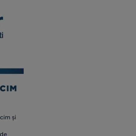
cim și
 de