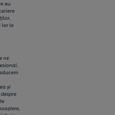
re au
cariere
ilor.
 lor le
e ne
esional.
ă aducem
ea și
i despre
te
noaștere,