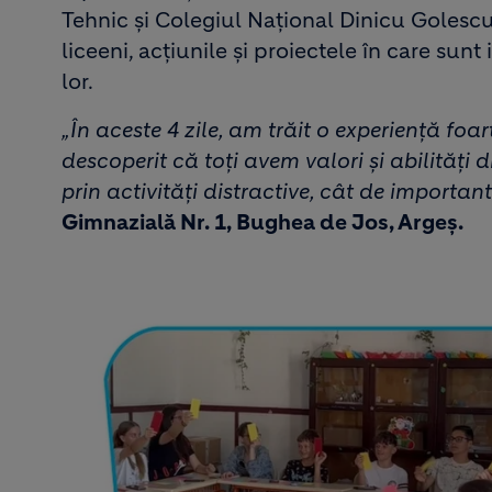
Tehnic și Colegiul Național Dinicu Golesc
liceeni, acțiunile și proiectele în care sun
lor.
„În aceste 4 zile, am trăit o experiență fo
descoperit că toți avem valori și abilități d
prin activități distractive, cât de importan
Gimnazială Nr. 1, Bughea de Jos, Argeș.
Image