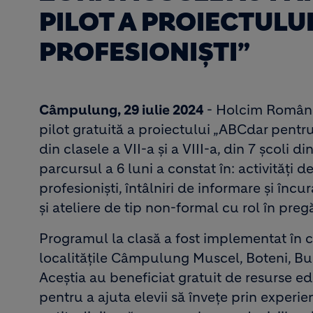
PILOT A PROIECTULUI
PROFESIONIȘTI”
Câmpulung, 29 iulie 2024
- Holcim România
pilot gratuită a proiectului „ABCdar pentru v
din clasele a VII-a și a VIII-a, din 7 șco
parcursul a 6 luni a constat în: activități d
profesioniști, întâlniri de informare și în
și ateliere de tip non-formal cu rol în preg
Programul la clasă a fost implementat în c
localitățile Câmpulung Muscel, Boteni, Bug
Aceștia au beneficiat gratuit de resurse ed
pentru a ajuta elevii să învețe prin experien