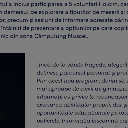
ctul a inclus participarea a 5 voluntari Holcim, ca
în demersul de explorare a tipurilor de meserii și 
or, precum și sesiuni de informare adresate părinț
 întâlniri de prezentare a opțiunilor pe care copiii
tehnic din zona Câmpulung Muscel.
„Încă de la vârste fragede, alegeril
definesc parcursul personal și prof
Prin acest nou program, dorim s
mai aproape de elevii de gimnaziu
informații cu privire la recunoașter
exersarea abilităților proprii, dar ș
oportunitățile educaționale pe toa
palierele. Informația înseamnă cu