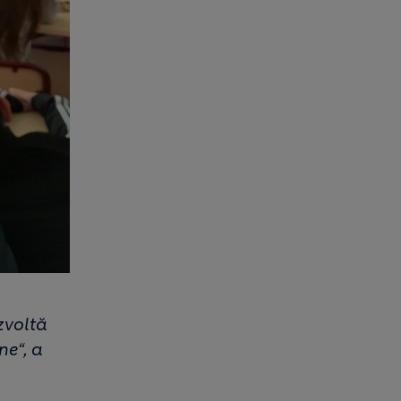
ezvoltă
ne“, a