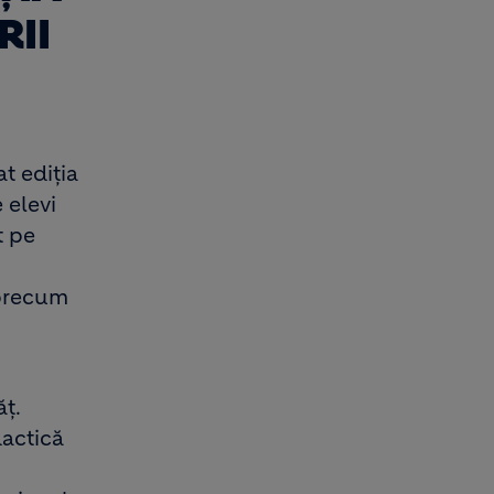
RII
t ediția
 elevi
t pe
 precum
ț.
dactică