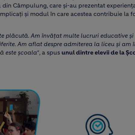
u din Câmpulung, care și-au prezentat experienț
t implicați și modul în care acestea contribuie la 
arte plăcută. Am învățat multe lucruri educative ș
iferite. Am aflat despre admiterea la liceu și am î
tă este școala“
, a spus
unul dintre elevii de la Șc