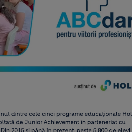
 unul dintre cele cinci programe educaționale Hol
voltată de Junior Achievement în parteneriat cu
Din 2015 și până în prezent, peste 5.800 de elevi