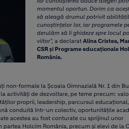
iar cunoașterea aduce alegeri potri
momentul oportun. Dorim ca acești
să aleagă drumul potrivit abilitățil
cunoștințelor lor, iar programele pe
derulăm să îi ghideze spre locul pot
viitor”,
a declarat
Alina Cristea, M
CSR și Programe educaționale Ho
România.
vități non-formale la Școala Gimnazială Nr. 1 din 
t la activități de dezvoltare, pe teme precum: valo
tăților proprii, leadership, parcursul educațional,
nă conduită într-un colectiv, oportunitățile aca
ate acestea au fost conturate cu sprijinul unor
in partea Holcim România, precum și elevi de la 