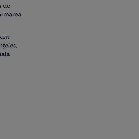
a de
formarea
i am
nțeles,
oala