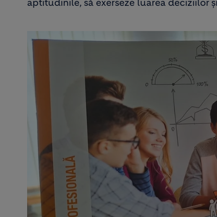
aptitudinile, să exerseze luarea deciziilor ș
Image