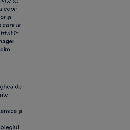
vite la
 copii
or și
 care le
rivit în
anager
lcim
Bughea de
rile
demice și
Colegiul